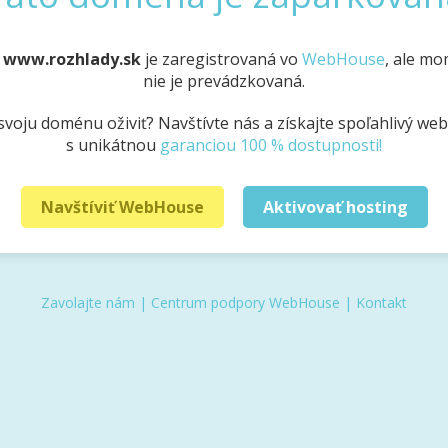
a
www.rozhlady.sk
je zaregistrovaná vo
WebHouse
, ale m
nie je prevádzkovaná.
svoju doménu oživiť? Navštívte nás a získajte spoľahlivý we
s unikátnou
garanciou 100 % dostupnosti!
Navštíviť WebHouse
Aktivovať hosting
Zavolajte nám
|
Centrum podpory WebHouse
|
Kontakt