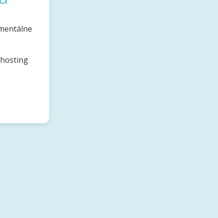
omentálne
bhosting